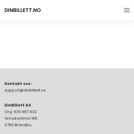
DINBILLETT.NO
Kontakt oss:
support@dinbillett.no
DinBillett AS
Org: 930 987 832
Grinakerlinna 165
2760 Brandbu