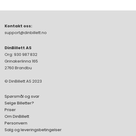
Kontakt oss:
support@dinbillett.no
DinBillett AS
Org: 930 987 832
Grinakerlinna 165
2760 Brandbu
© DinBillett AS 2023
Spørsmål og svar
Selge Billetter?
Priser
Om DinBillett
Personvern
Salg og leveringsbetingelser