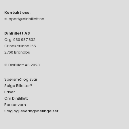
Kontakt oss:
support@dinbillett.no
DinBillett AS
Org: 930 987 832
Grinakerlinna 165
2760 Brandbu
© DinBillett AS 2023
Spørsmål og svar
Selge Billetter?
Priser
Om DinBillett
Personvern
Salg og leveringsbetingelser