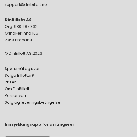
support@dinbillett.no
DinBillett AS
Org: 930 987 832
Grinakerlinna 165
2760 Brandbu
© DinBillett AS 2023
Spørsmål og svar
Selge Billetter?
Priser
Om DinBillett
Personvern
Salg og leveringsbetingelser
Innsjekkingsapp for arrangører